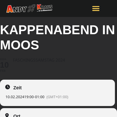
KAPPENABEND IN
MOOS
FASCHINGSSAMSTAG 2024
2024
10
FEB
Zeit
10.02.2024
19:00
-
01:00
(GMT+01:00)
Ort