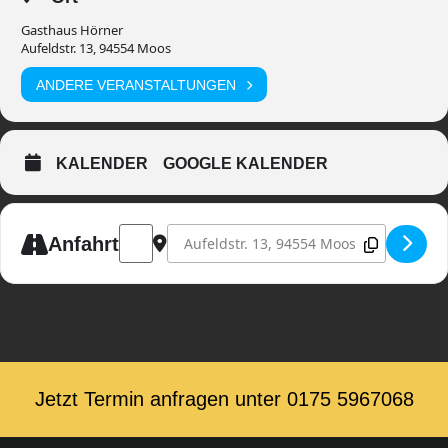
Gasthaus Hörner
Aufeldstr. 13, 94554 Moos
ANDERE VERANSTALTUNGEN
KALENDER
GOOGLE KALENDER
Address - Kappenabend in Moos [DRqZ1V6o5]
Destination Address - Kappenabend in M
Anfahrt
Jetzt Termin anfragen unter ‭0175 5967068‬