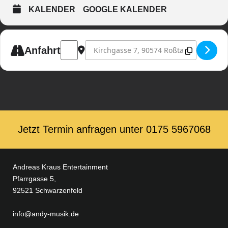
KALENDER
GOOGLE KALENDER
Address - Frühlingsparty [nXf95G0Bm]
Destination Address - Frühlingsparty [F3
Anfahrt
Jetzt Termin anfragen unter ‭0175 5967068‬
Andreas Kraus Entertainment
Pfarrgasse 5,
92521 Schwarzenfeld
info@andy-musik.de