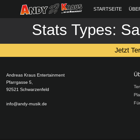
springen
STARTSEITE
ÜBE
Stats Types:
Sa
Jetzt Te
Üb
Andreas Kraus Entertainment
Pfarrgasse 5,
Te
92521 Schwarzenfeld
Pla
Für
info@andy-musik.de