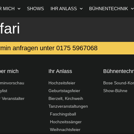
R MICH
SHOWS
IHR ANLASS
BÜHNENTECHNIK
fari
rmin anfragen unter ‭0175 5967068‬
er mich
Ihr Anlass
Bühnentechn
rminvorschau
Hochzeitsfeier
Bose Sound-Ko
ylist
Geburtstagsfeier
Show-Bühne
 Veranstalter
Bierzelt, Kirchweih
Tanzveranstaltungen
Faschingsball
Hochzeitssänger
Weihnachtsfeier