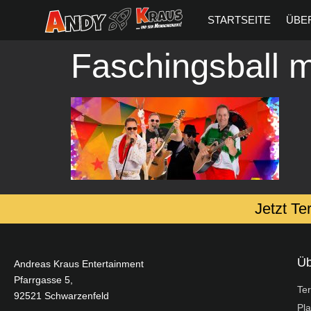
springen
STARTSEITE
ÜBE
Faschingsball m
Jetzt Te
Üb
Andreas Kraus Entertainment
Pfarrgasse 5,
Te
92521 Schwarzenfeld
Pla