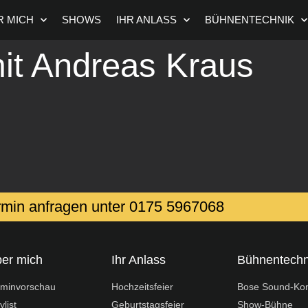
R MICH
SHOWS
IHR ANLASS
BÜHNENTECHNIK
it Andreas Kraus
rmin anfragen unter ‭0175 5967068‬
er mich
Ihr Anlass
Bühnentechn
rminvorschau
Hochzeitsfeier
Bose Sound-Ko
ylist
Geburtstagsfeier
Show-Bühne