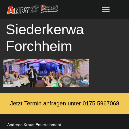
springen
Siederkerwa
Forchheim
Jetzt Termin anfragen unter ‭0175 5967068‬
Andreas Kraus Entertainment