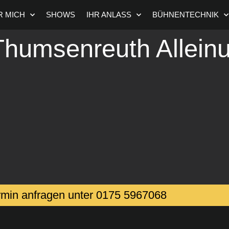
R MICH
SHOWS
IHR ANLASS
BÜHNENTECHNIK
humsenreuth Alleinu
rmin anfragen unter ‭0175 5967068‬